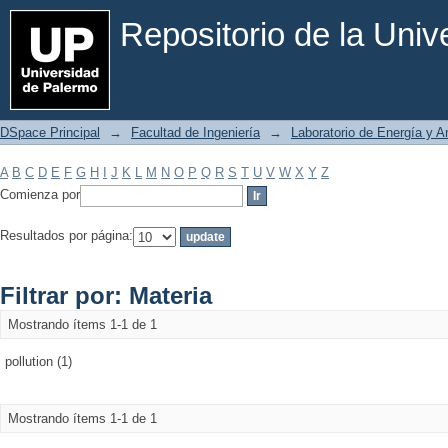
Filtrar por: Materia
Repositorio de la Uni
DSpace Principal
→
Facultad de Ingeniería
→
Laboratorio de Energía y 
A
B
C
D
E
F
G
H
I
J
K
L
M
N
O
P
Q
R
S
T
U
V
W
X
Y
Z
Comienza por
Resultados por página:
Filtrar por: Materia
Mostrando ítems 1-1 de 1
pollution (1)
Mostrando ítems 1-1 de 1