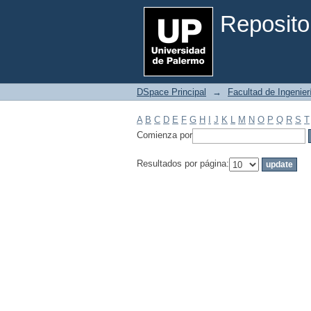
Filtrar por: Materia
Reposito
DSpace Principal
→
Facultad de Ingenier
A
B
C
D
E
F
G
H
I
J
K
L
M
N
O
P
Q
R
S
T
Comienza por
Resultados por página: