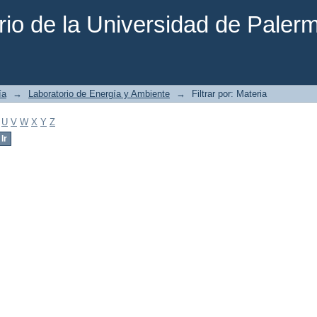
rio de la Universidad de Paler
ía
→
Laboratorio de Energía y Ambiente
→
Filtrar por: Materia
U
V
W
X
Y
Z