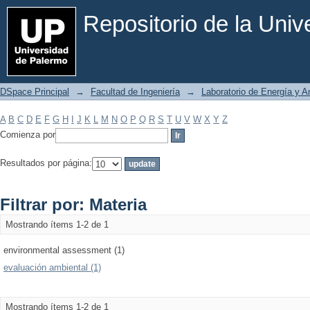
Filtrar por: Materia
Repositorio de la Uni
DSpace Principal
→
Facultad de Ingeniería
→
Laboratorio de Energía y 
A
B
C
D
E
F
G
H
I
J
K
L
M
N
O
P
Q
R
S
T
U
V
W
X
Y
Z
Comienza por
Resultados por página:
Filtrar por: Materia
Mostrando ítems 1-2 de 1
environmental assessment (1)
evaluación ambiental (1)
Mostrando ítems 1-2 de 1