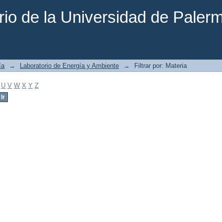
rio de la Universidad de Paler
ía
→
Laboratorio de Energía y Ambiente
→
Filtrar por: Materia
U
V
W
X
Y
Z