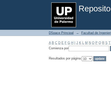
Filtrar por: Materia
Reposito
DSpace Principal
→
Facultad de Ingenier
A
B
C
D
E
F
G
H
I
J
K
L
M
N
O
P
Q
R
S
T
Comienza por
Resultados por página: