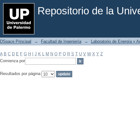
Filtrar por: Materia
Repositorio de la Uni
DSpace Principal
→
Facultad de Ingeniería
→
Laboratorio de Energía y 
A
B
C
D
E
F
G
H
I
J
K
L
M
N
O
P
Q
R
S
T
U
V
W
X
Y
Z
Comienza por
Resultados por página: