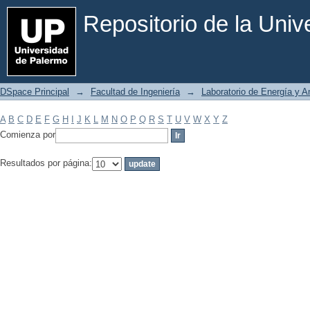
Filtrar por: Materia
Repositorio de la Uni
DSpace Principal
→
Facultad de Ingeniería
→
Laboratorio de Energía y 
A
B
C
D
E
F
G
H
I
J
K
L
M
N
O
P
Q
R
S
T
U
V
W
X
Y
Z
Comienza por
Resultados por página: