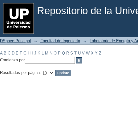
Filtrar por: Materia
Repositorio de la Uni
DSpace Principal
→
Facultad de Ingeniería
→
Laboratorio de Energía y 
A
B
C
D
E
F
G
H
I
J
K
L
M
N
O
P
Q
R
S
T
U
V
W
X
Y
Z
Comienza por
Resultados por página: