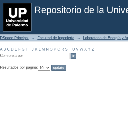
Filtrar por: Materia
Repositorio de la Uni
DSpace Principal
→
Facultad de Ingeniería
→
Laboratorio de Energía y 
A
B
C
D
E
F
G
H
I
J
K
L
M
N
O
P
Q
R
S
T
U
V
W
X
Y
Z
Comienza por
Resultados por página: