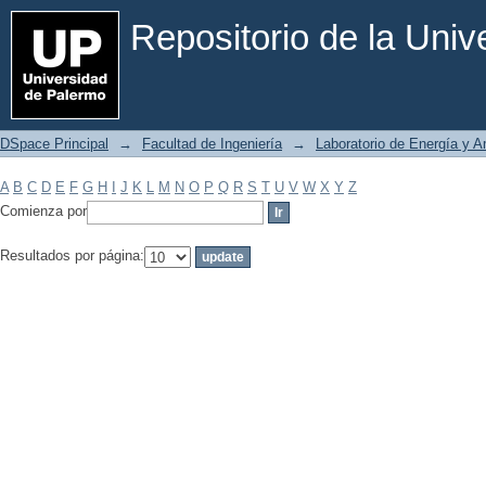
Filtrar por: Materia
Repositorio de la Uni
DSpace Principal
→
Facultad de Ingeniería
→
Laboratorio de Energía y 
A
B
C
D
E
F
G
H
I
J
K
L
M
N
O
P
Q
R
S
T
U
V
W
X
Y
Z
Comienza por
Resultados por página: