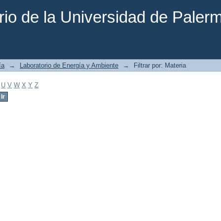
rio de la Universidad de Paler
ía
→
Laboratorio de Energía y Ambiente
→
Filtrar por: Materia
U
V
W
X
Y
Z