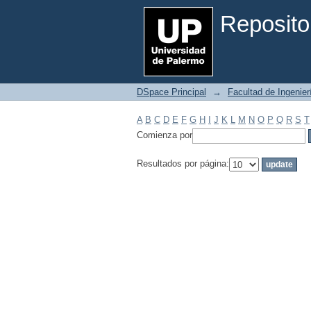
Filtrar por: Materia
Reposito
DSpace Principal
→
Facultad de Ingenier
A
B
C
D
E
F
G
H
I
J
K
L
M
N
O
P
Q
R
S
T
Comienza por
Resultados por página: