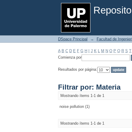
Filtrar por: Materia
Reposito
DSpace Principal
→
Facultad de Ingenier
A
B
C
D
E
F
G
H
I
J
K
L
M
N
O
P
Q
R
S
T
Comienza por
Resultados por página:
Filtrar por: Materia
Mostrando ítems 1-1 de 1
noise pollution (1)
Mostrando ítems 1-1 de 1