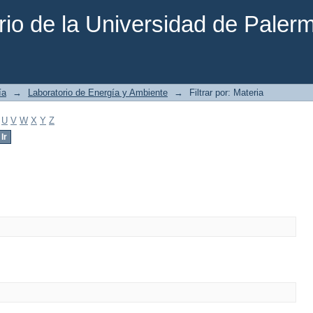
rio de la Universidad de Paler
ía
→
Laboratorio de Energía y Ambiente
→
Filtrar por: Materia
U
V
W
X
Y
Z