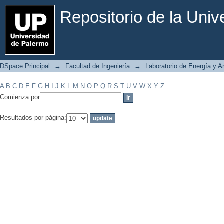
Filtrar por: Materia
Repositorio de la Uni
DSpace Principal
→
Facultad de Ingeniería
→
Laboratorio de Energía y 
A
B
C
D
E
F
G
H
I
J
K
L
M
N
O
P
Q
R
S
T
U
V
W
X
Y
Z
Comienza por
Resultados por página: