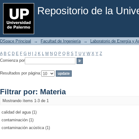
Filtrar por: Materia
Repositorio de la Uni
DSpace Principal
→
Facultad de Ingeniería
→
Laboratorio de Energía y 
A
B
C
D
E
F
G
H
I
J
K
L
M
N
O
P
Q
R
S
T
U
V
W
X
Y
Z
Comienza por
Resultados por página:
Filtrar por: Materia
Mostrando ítems 1-3 de 1
calidad del agua (1)
contaminación (1)
contaminación acústica (1)