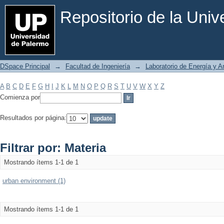
Filtrar por: Materia
Repositorio de la Uni
DSpace Principal
→
Facultad de Ingeniería
→
Laboratorio de Energía y 
A
B
C
D
E
F
G
H
I
J
K
L
M
N
O
P
Q
R
S
T
U
V
W
X
Y
Z
Comienza por
Resultados por página:
Filtrar por: Materia
Mostrando ítems 1-1 de 1
urban environment (1)
Mostrando ítems 1-1 de 1