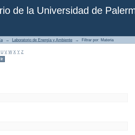
rio de la Universidad de Paler
ía
→
Laboratorio de Energía y Ambiente
→
Filtrar por: Materia
U
V
W
X
Y
Z