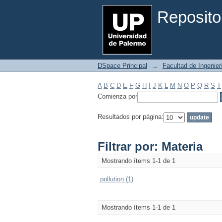
Filtrar por: Materia
Reposito
DSpace Principal
→
Facultad de Ingenier
A
B
C
D
E
F
G
H
I
J
K
L
M
N
O
P
Q
R
S
T
Comienza por
Resultados por página:
Filtrar por: Materia
Mostrando ítems 1-1 de 1
pollution (1)
Mostrando ítems 1-1 de 1