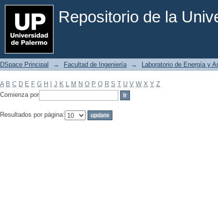
Filtrar por: Materia
Repositorio de la Uni
DSpace Principal
→
Facultad de Ingeniería
→
Laboratorio de Energía y 
A
B
C
D
E
F
G
H
I
J
K
L
M
N
O
P
Q
R
S
T
U
V
W
X
Y
Z
Comienza por
Resultados por página: