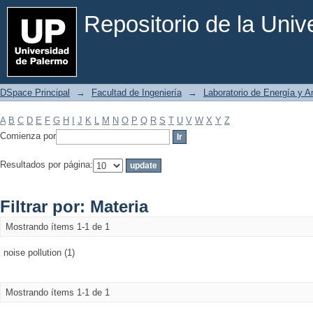
Filtrar por: Materia
Repositorio de la Uni
DSpace Principal
→
Facultad de Ingeniería
→
Laboratorio de Energía y 
A
B
C
D
E
F
G
H
I
J
K
L
M
N
O
P
Q
R
S
T
U
V
W
X
Y
Z
Comienza por
Resultados por página:
Filtrar por: Materia
Mostrando ítems 1-1 de 1
noise pollution (1)
Mostrando ítems 1-1 de 1