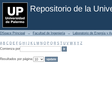
Filtrar por: Materia
Repositorio de la Uni
DSpace Principal
→
Facultad de Ingeniería
→
Laboratorio de Energía y 
A
B
C
D
E
F
G
H
I
J
K
L
M
N
O
P
Q
R
S
T
U
V
W
X
Y
Z
Comienza por
Resultados por página: