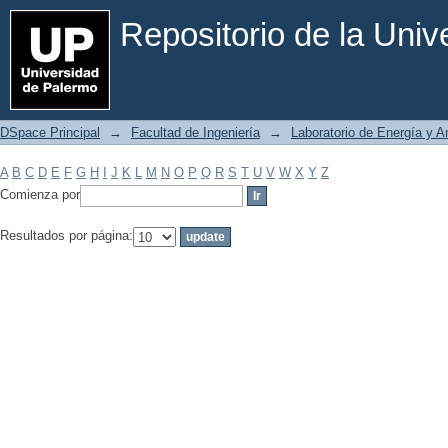
Filtrar por: Materia
Repositorio de la Uni
DSpace Principal
→
Facultad de Ingeniería
→
Laboratorio de Energía y 
A
B
C
D
E
F
G
H
I
J
K
L
M
N
O
P
Q
R
S
T
U
V
W
X
Y
Z
Comienza por
Resultados por página: