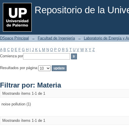
Filtrar por: Materia
Repositorio de la Uni
DSpace Principal
→
Facultad de Ingeniería
→
Laboratorio de Energía y 
A
B
C
D
E
F
G
H
I
J
K
L
M
N
O
P
Q
R
S
T
U
V
W
X
Y
Z
Comienza por
Resultados por página:
Filtrar por: Materia
Mostrando ítems 1-1 de 1
noise pollution (1)
Mostrando ítems 1-1 de 1