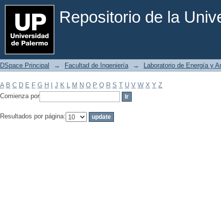
Filtrar por: Materia
Repositorio de la Uni
DSpace Principal
→
Facultad de Ingeniería
→
Laboratorio de Energía y 
A
B
C
D
E
F
G
H
I
J
K
L
M
N
O
P
Q
R
S
T
U
V
W
X
Y
Z
Comienza por
Resultados por página: