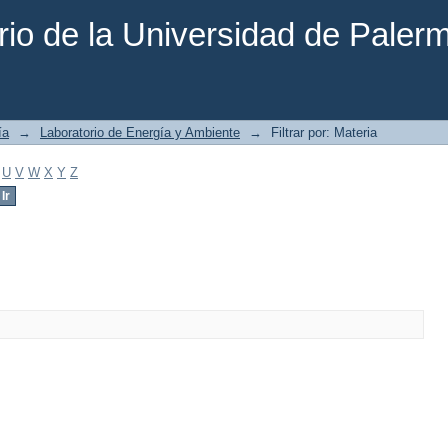
rio de la Universidad de Paler
ía
→
Laboratorio de Energía y Ambiente
→
Filtrar por: Materia
U
V
W
X
Y
Z