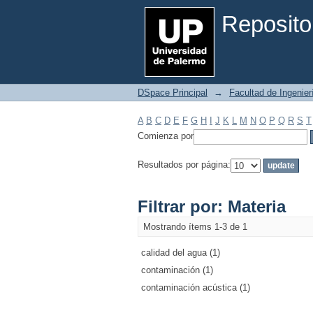
Filtrar por: Materia
Reposito
DSpace Principal
→
Facultad de Ingenier
A
B
C
D
E
F
G
H
I
J
K
L
M
N
O
P
Q
R
S
T
Comienza por
Resultados por página:
Filtrar por: Materia
Mostrando ítems 1-3 de 1
calidad del agua (1)
contaminación (1)
contaminación acústica (1)