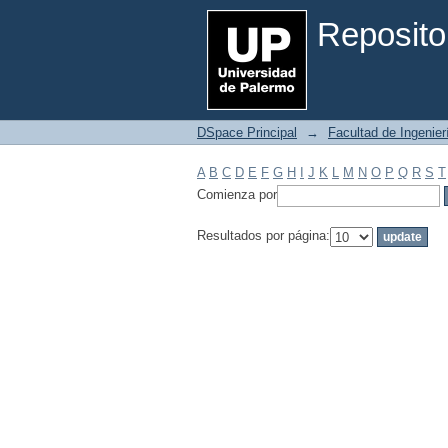
Filtrar por: Materia
Reposito
DSpace Principal
→
Facultad de Ingenier
A
B
C
D
E
F
G
H
I
J
K
L
M
N
O
P
Q
R
S
T
Comienza por
Resultados por página: