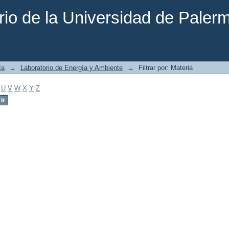
rio de la Universidad de Paler
ía
→
Laboratorio de Energía y Ambiente
→
Filtrar por: Materia
U
V
W
X
Y
Z