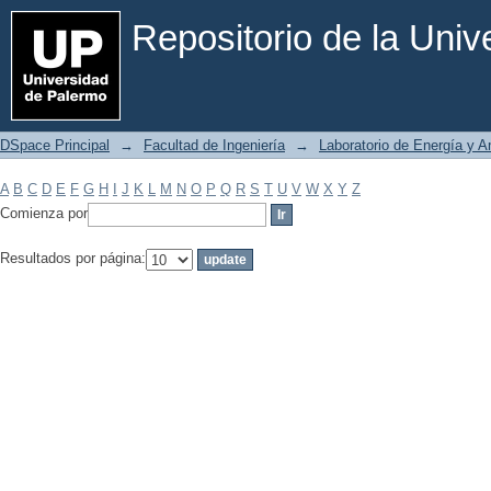
Filtrar por: Materia
Repositorio de la Uni
DSpace Principal
→
Facultad de Ingeniería
→
Laboratorio de Energía y 
A
B
C
D
E
F
G
H
I
J
K
L
M
N
O
P
Q
R
S
T
U
V
W
X
Y
Z
Comienza por
Resultados por página: