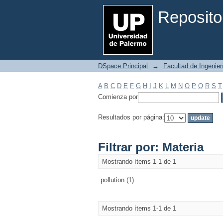
Filtrar por: Materia
Reposito
DSpace Principal
→
Facultad de Ingenier
A
B
C
D
E
F
G
H
I
J
K
L
M
N
O
P
Q
R
S
T
Comienza por
Resultados por página:
Filtrar por: Materia
Mostrando ítems 1-1 de 1
pollution (1)
Mostrando ítems 1-1 de 1