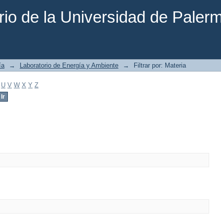
rio de la Universidad de Paler
ía
→
Laboratorio de Energía y Ambiente
→
Filtrar por: Materia
U
V
W
X
Y
Z