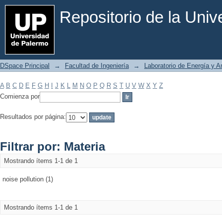
Filtrar por: Materia
Repositorio de la Uni
DSpace Principal
→
Facultad de Ingeniería
→
Laboratorio de Energía y 
A
B
C
D
E
F
G
H
I
J
K
L
M
N
O
P
Q
R
S
T
U
V
W
X
Y
Z
Comienza por
Resultados por página:
Filtrar por: Materia
Mostrando ítems 1-1 de 1
noise pollution (1)
Mostrando ítems 1-1 de 1