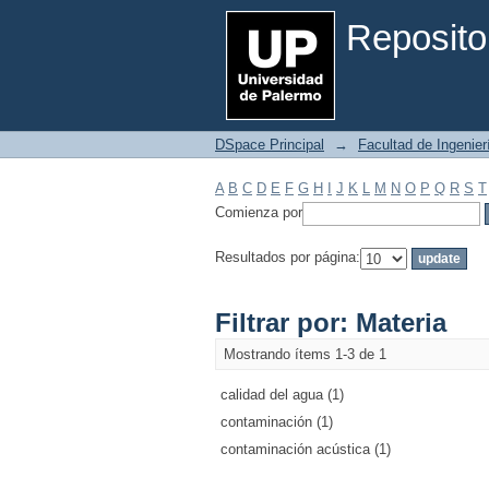
Filtrar por: Materia
Reposito
DSpace Principal
→
Facultad de Ingenier
A
B
C
D
E
F
G
H
I
J
K
L
M
N
O
P
Q
R
S
T
Comienza por
Resultados por página:
Filtrar por: Materia
Mostrando ítems 1-3 de 1
calidad del agua (1)
contaminación (1)
contaminación acústica (1)