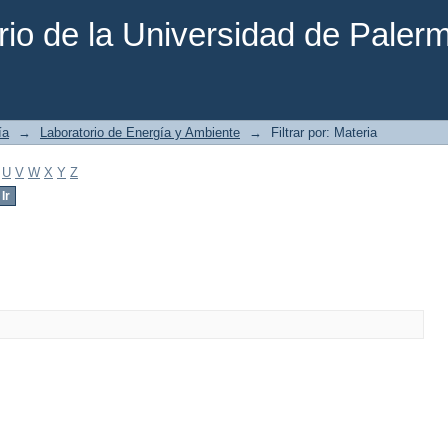
rio de la Universidad de Paler
ía
→
Laboratorio de Energía y Ambiente
→
Filtrar por: Materia
U
V
W
X
Y
Z