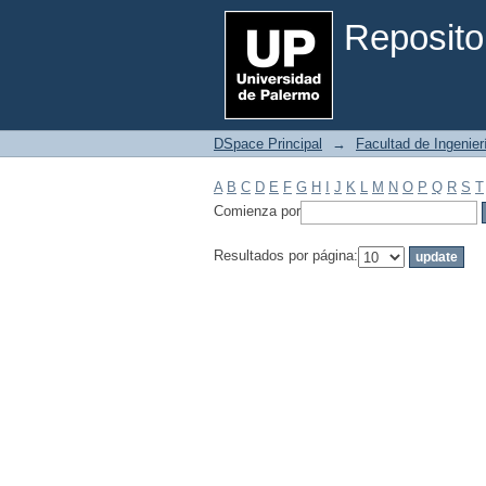
Filtrar por: Materia
Reposito
DSpace Principal
→
Facultad de Ingenier
A
B
C
D
E
F
G
H
I
J
K
L
M
N
O
P
Q
R
S
T
Comienza por
Resultados por página: