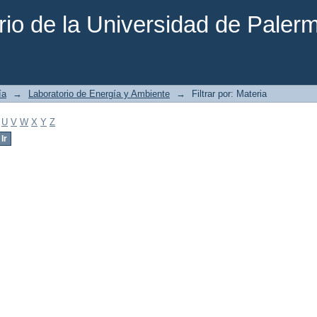
rio de la Universidad de Paler
ía
→
Laboratorio de Energía y Ambiente
→
Filtrar por: Materia
U
V
W
X
Y
Z