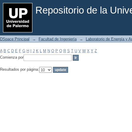
Filtrar por: Materia
Repositorio de la Uni
DSpace Principal
→
Facultad de Ingeniería
→
Laboratorio de Energía y 
A
B
C
D
E
F
G
H
I
J
K
L
M
N
O
P
Q
R
S
T
U
V
W
X
Y
Z
Comienza por
Resultados por página: