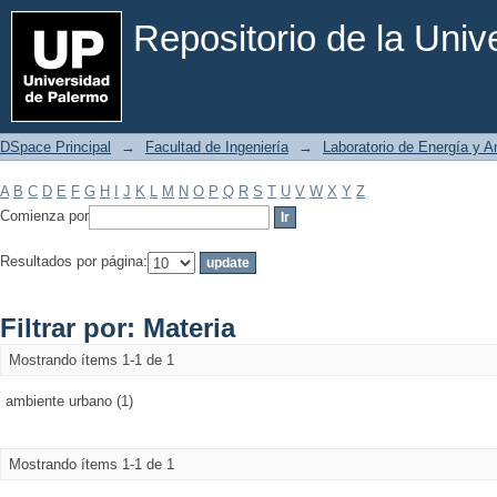
Filtrar por: Materia
Repositorio de la Uni
DSpace Principal
→
Facultad de Ingeniería
→
Laboratorio de Energía y 
A
B
C
D
E
F
G
H
I
J
K
L
M
N
O
P
Q
R
S
T
U
V
W
X
Y
Z
Comienza por
Resultados por página:
Filtrar por: Materia
Mostrando ítems 1-1 de 1
ambiente urbano (1)
Mostrando ítems 1-1 de 1