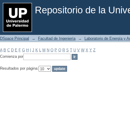
Filtrar por: Materia
Repositorio de la Uni
DSpace Principal
→
Facultad de Ingeniería
→
Laboratorio de Energía y 
A
B
C
D
E
F
G
H
I
J
K
L
M
N
O
P
Q
R
S
T
U
V
W
X
Y
Z
Comienza por
Resultados por página: