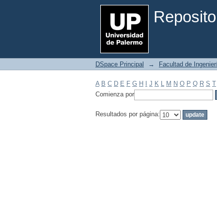
Filtrar por: Materia
Reposito
DSpace Principal
→
Facultad de Ingenier
A
B
C
D
E
F
G
H
I
J
K
L
M
N
O
P
Q
R
S
T
Comienza por
Resultados por página: