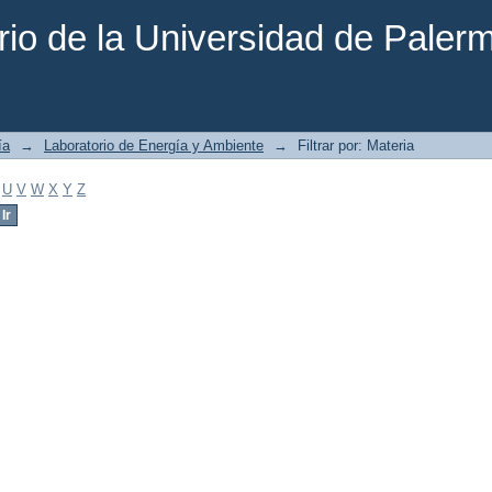
rio de la Universidad de Paler
ía
→
Laboratorio de Energía y Ambiente
→
Filtrar por: Materia
U
V
W
X
Y
Z