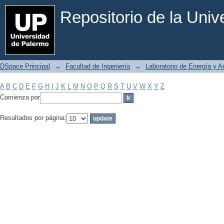
Filtrar por: Materia
Repositorio de la Uni
DSpace Principal
→
Facultad de Ingeniería
→
Laboratorio de Energía y 
A
B
C
D
E
F
G
H
I
J
K
L
M
N
O
P
Q
R
S
T
U
V
W
X
Y
Z
Comienza por
Resultados por página: