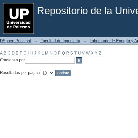
Filtrar por: Materia
Repositorio de la Uni
DSpace Principal
→
Facultad de Ingeniería
→
Laboratorio de Energía y 
A
B
C
D
E
F
G
H
I
J
K
L
M
N
O
P
Q
R
S
T
U
V
W
X
Y
Z
Comienza por
Resultados por página: