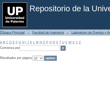
Filtrar por: Materia
Repositorio de la Uni
DSpace Principal
→
Facultad de Ingeniería
→
Laboratorio de Energía y 
A
B
C
D
E
F
G
H
I
J
K
L
M
N
O
P
Q
R
S
T
U
V
W
X
Y
Z
Comienza por
Resultados por página: