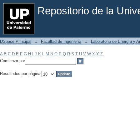
Filtrar por: Materia
Repositorio de la Uni
DSpace Principal
→
Facultad de Ingeniería
→
Laboratorio de Energía y 
A
B
C
D
E
F
G
H
I
J
K
L
M
N
O
P
Q
R
S
T
U
V
W
X
Y
Z
Comienza por
Resultados por página: