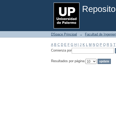
Filtrar por: Materia
Reposito
DSpace Principal
→
Facultad de Ingenier
A
B
C
D
E
F
G
H
I
J
K
L
M
N
O
P
Q
R
S
T
Comienza por
Resultados por página: