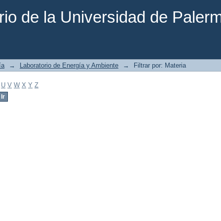
rio de la Universidad de Paler
ía
→
Laboratorio de Energía y Ambiente
→
Filtrar por: Materia
U
V
W
X
Y
Z