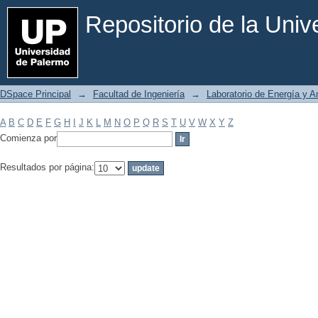
Filtrar por: Materia
Repositorio de la Uni
DSpace Principal
→
Facultad de Ingeniería
→
Laboratorio de Energía y 
A
B
C
D
E
F
G
H
I
J
K
L
M
N
O
P
Q
R
S
T
U
V
W
X
Y
Z
Comienza por
Resultados por página: