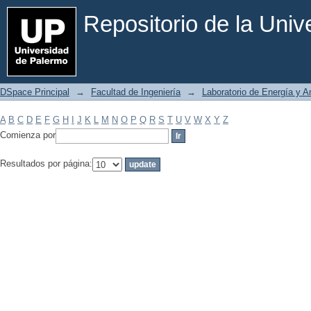
Filtrar por: Materia
Repositorio de la Uni
DSpace Principal
→
Facultad de Ingeniería
→
Laboratorio de Energía y 
A
B
C
D
E
F
G
H
I
J
K
L
M
N
O
P
Q
R
S
T
U
V
W
X
Y
Z
Comienza por
Resultados por página: