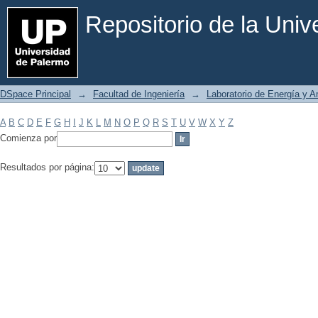
Filtrar por: Materia
Repositorio de la Uni
DSpace Principal
→
Facultad de Ingeniería
→
Laboratorio de Energía y 
A
B
C
D
E
F
G
H
I
J
K
L
M
N
O
P
Q
R
S
T
U
V
W
X
Y
Z
Comienza por
Resultados por página: