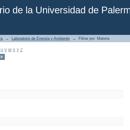
rio de la Universidad de Paler
ía
→
Laboratorio de Energía y Ambiente
→
Filtrar por: Materia
U
V
W
X
Y
Z