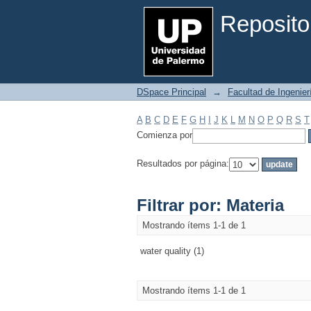
Filtrar por: Materia
Reposito
DSpace Principal
→
Facultad de Ingenier
A
B
C
D
E
F
G
H
I
J
K
L
M
N
O
P
Q
R
S
T
Comienza por
Resultados por página:
Filtrar por: Materia
Mostrando ítems 1-1 de 1
water quality (1)
Mostrando ítems 1-1 de 1