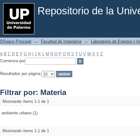
Filtrar por: Materia
Repositorio de la Uni
DSpace Principal
→
Facultad de Ingeniería
→
Laboratorio de Energía y 
A
B
C
D
E
F
G
H
I
J
K
L
M
N
O
P
Q
R
S
T
U
V
W
X
Y
Z
Comienza por
Resultados por página:
Filtrar por: Materia
Mostrando ítems 1-1 de 1
ambiente urbano (1)
Mostrando ítems 1-1 de 1