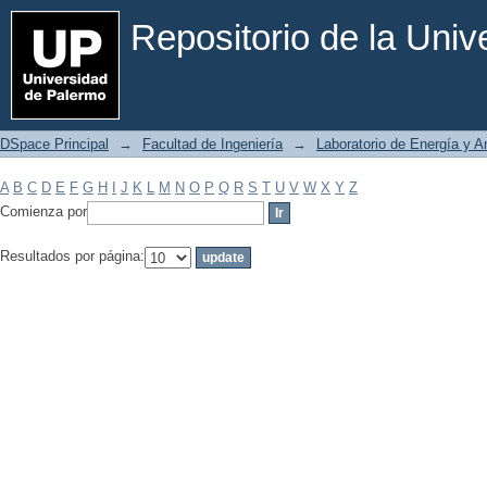
Filtrar por: Materia
Repositorio de la Uni
DSpace Principal
→
Facultad de Ingeniería
→
Laboratorio de Energía y 
A
B
C
D
E
F
G
H
I
J
K
L
M
N
O
P
Q
R
S
T
U
V
W
X
Y
Z
Comienza por
Resultados por página: