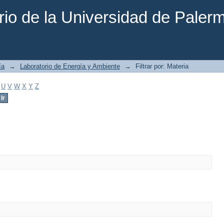
rio de la Universidad de Paler
ía
→
Laboratorio de Energía y Ambiente
→
Filtrar por: Materia
U
V
W
X
Y
Z