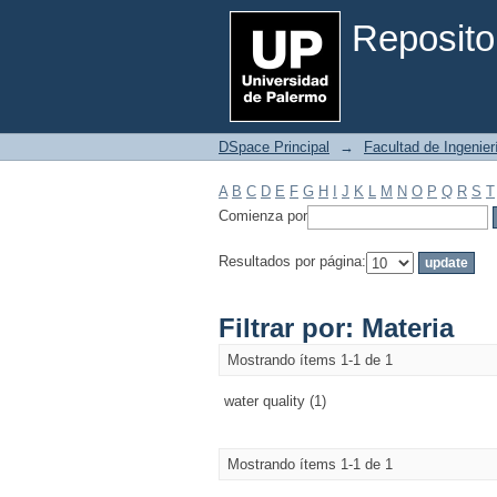
Filtrar por: Materia
Reposito
DSpace Principal
→
Facultad de Ingenier
A
B
C
D
E
F
G
H
I
J
K
L
M
N
O
P
Q
R
S
T
Comienza por
Resultados por página:
Filtrar por: Materia
Mostrando ítems 1-1 de 1
water quality (1)
Mostrando ítems 1-1 de 1