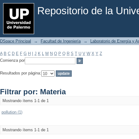
Filtrar por: Materia
Repositorio de la Uni
DSpace Principal
→
Facultad de Ingeniería
→
Laboratorio de Energía y 
A
B
C
D
E
F
G
H
I
J
K
L
M
N
O
P
Q
R
S
T
U
V
W
X
Y
Z
Comienza por
Resultados por página:
Filtrar por: Materia
Mostrando ítems 1-1 de 1
pollution (1)
Mostrando ítems 1-1 de 1