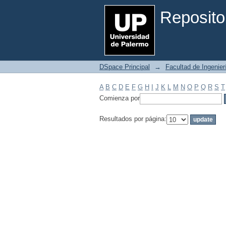
Filtrar por: Materia
Reposito
DSpace Principal
→
Facultad de Ingenier
A
B
C
D
E
F
G
H
I
J
K
L
M
N
O
P
Q
R
S
T
Comienza por
Resultados por página: