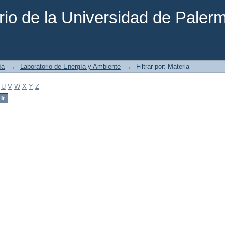
rio de la Universidad de Paler
ía
→
Laboratorio de Energía y Ambiente
→
Filtrar por: Materia
U
V
W
X
Y
Z