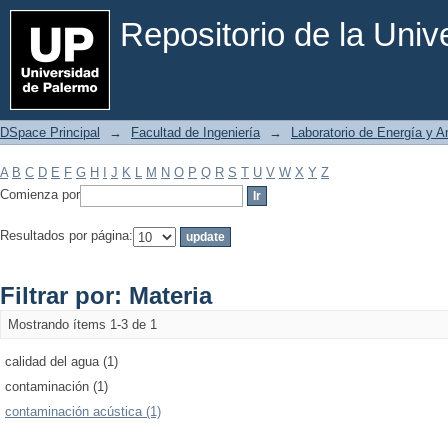
Filtrar por: Materia
Repositorio de la Uni
DSpace Principal
→
Facultad de Ingeniería
→
Laboratorio de Energía y 
A
B
C
D
E
F
G
H
I
J
K
L
M
N
O
P
Q
R
S
T
U
V
W
X
Y
Z
Comienza por
Resultados por página:
Filtrar por: Materia
Mostrando ítems 1-3 de 1
calidad del agua (1)
contaminación (1)
contaminación acústica (1)