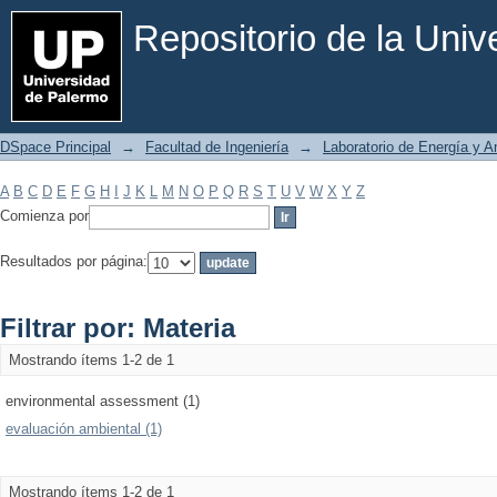
Filtrar por: Materia
Repositorio de la Uni
DSpace Principal
→
Facultad de Ingeniería
→
Laboratorio de Energía y 
A
B
C
D
E
F
G
H
I
J
K
L
M
N
O
P
Q
R
S
T
U
V
W
X
Y
Z
Comienza por
Resultados por página:
Filtrar por: Materia
Mostrando ítems 1-2 de 1
environmental assessment (1)
evaluación ambiental (1)
Mostrando ítems 1-2 de 1