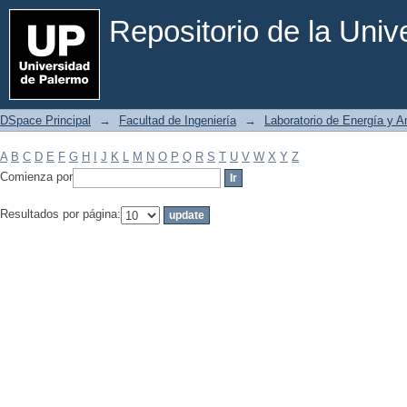
Filtrar por: Materia
Repositorio de la Uni
DSpace Principal
→
Facultad de Ingeniería
→
Laboratorio de Energía y 
A
B
C
D
E
F
G
H
I
J
K
L
M
N
O
P
Q
R
S
T
U
V
W
X
Y
Z
Comienza por
Resultados por página: