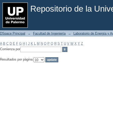
Filtrar por: Materia
Repositorio de la Uni
DSpace Principal
→
Facultad de Ingeniería
→
Laboratorio de Energía y 
A
B
C
D
E
F
G
H
I
J
K
L
M
N
O
P
Q
R
S
T
U
V
W
X
Y
Z
Comienza por
Resultados por página: